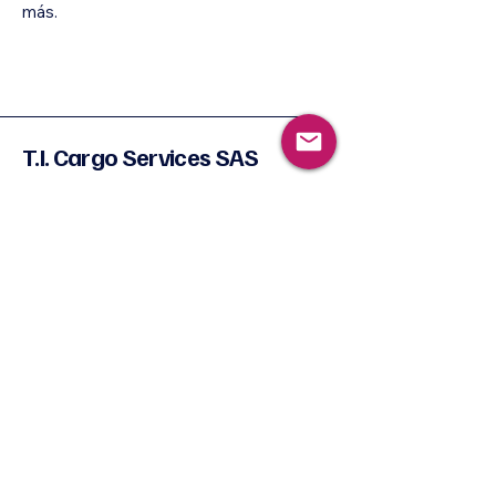
más.
T.I. Cargo Services SAS
+57 1 742-9455
+57 1 743-3758
Carrera 106 N. 15-25
Bg 8 Lote 84
Zona Franca
Bogotá, Bogotá,
Colombia
Barranquilla/Cartagen
a/Santa Marta/